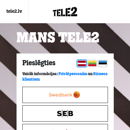
tele2.lv
Mans Tele2
Pieslēgties
Vairāk informācijas:
Privātpersonām
un
Biznesa
klientiem